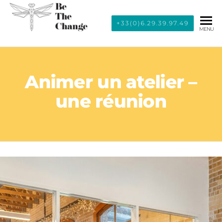
BE THE
+33(0)6.29.39.97.49
MENU
CHANGE
Animer un atelier –
une réunion