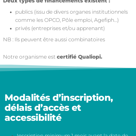
Deux types de financements existent :
publics (issu de divers organes institutionnels
comme les OPCO, Pôle emploi, Agefiph…)
privés (entreprises et/ou apprenant)
NB : Ils peuvent être aussi combinatoires
Notre organisme est
certifié Qualiopi.
Modalités d’inscription,
délais d’accès et
accessibilité
Inscription minimum 1 mois avant la date de