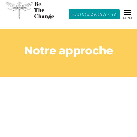
BE THE
+33(0)6.29.39.97.49
MENU
CHANGE
Notre approche
Faire converger les
projets, les équipes et
les compétences