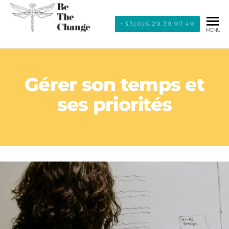
BE THE
+33(0)6.29.39.97.49
MENU
CHANGE
Gérer son temps et
ses priorités