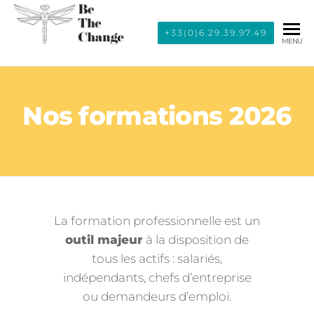
BE THE
+33(0)6.29.39.97.49
MENU
CHANGE
Nos formations 2026
La formation professionnelle est un
outil majeur
à la disposition de
tous les actifs : salariés,
indépendants, chefs d’entreprise
ou demandeurs d’emploi.