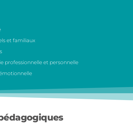
é
ls et familiaux
s
ie professionnelle et personnelle
 émotionnelle
 pédagogiques