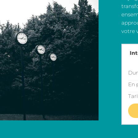
trans
e
nsemb
approc
votre 
Int
Duré
En p
Tari