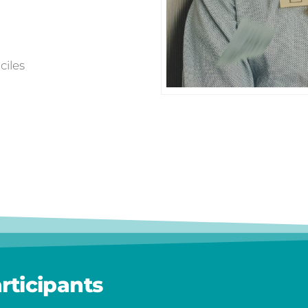
ciles
rticipants