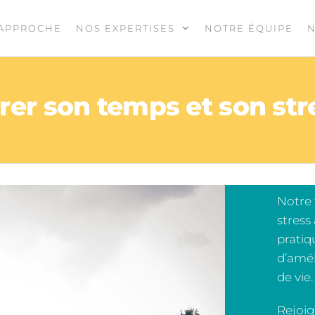
APPROCHE
NOS EXPERTISES
NOTRE ÉQUIPE
N
rer son temps et son str
Notre 
stress
pratiq
d’amél
de vie.
Rejoig