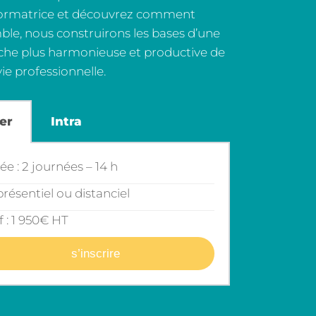
formatrice et découvrez comment
le, nous construirons les bases d’une
he plus harmonieuse et productive de
vie professionnelle.
er
Intra
e : 2 journées – 14 h
résentiel ou distanciel
f : 1 950€ HT
s’inscrire