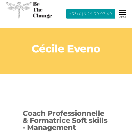
BE THE
+33(0)6.29.39.97.49
MENU
CHANGE
Cécile Eveno
Coach Professionnelle
& Formatrice Soft skills
- Management